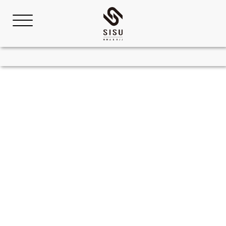
Copyright © 2021 SISU 箕面
ブラジリアン柔術／キックボクシング／総合格闘技.